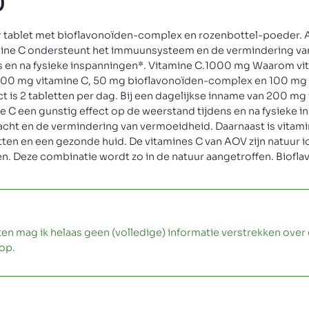
0
er tablet met bioflavonoïden-complex en rozenbottel-poeder.
amine C ondersteunt het immuunsysteem en de vermindering v
s en na fysieke inspanningen*. Vitamine C.1000 mg Waarom vi
000 mg vitamine C, 50 mg bioflavonoïden-complex en 100 mg 
t is 2 tabletten per dag. Bij een dagelijkse inname van 200 mg
 C een gunstig effect op de weerstand tijdens en na fysieke i
racht en de vermindering van vermoeidheid. Daarnaast is vitami
ten en een gezonde huid. De vitamines C van AOV zijn natuur i
. Deze combinatie wordt zo in de natuur aangetroffen. Biofl
ag ik helaas geen (volledige) informatie verstrekken over 
op.