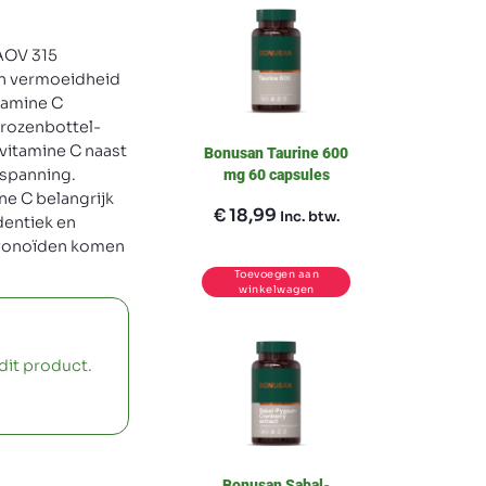
 AOV 315
an vermoeidheid
tamine C
rozenbottel-
 vitamine C naast
Bonusan Taurine 600
nspanning.
mg 60 capsules
ne C belangrijk
€
18,99
Inc. btw.
dentiek en
avonoïden komen
Toevoegen aan
winkelwagen
dit product.
Bonusan Sabal-