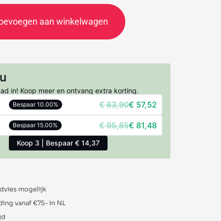
oevoegen aan winkelwagen
nu
aad in! Koop meer en ontvang extra korting.
€
63,90
€
57,52
Bespaar 10.00%
€
95,85
€
81,48
Bespaar 15.00%
Koop 3 | Bespaar € 14,37
advies mogelijk
ding vanaf €75- in NL
jd