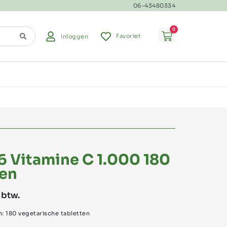
06-43480334
0
Favoriet
Inloggen
6 Vitamine C 1.000 180
ten
 btw.
in: 180 vegetarische tabletten