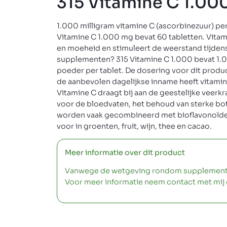
315 Vitamine C 1.00
1.000 milligram vitamine C (ascorbinezuur) p
Vitamine C 1.000 mg bevat 60 tabletten. Vit
en moeheid en stimuleert de weerstand tijden
supplementen? 315 Vitamine C 1.000 bevat 1.
poeder per tablet. De dosering voor dit produc
de aanbevolen dagelijkse inname heeft vitamine
Vitamine C draagt bij aan de geestelijke veerk
voor de bloedvaten, het behoud van sterke bot
worden vaak gecombineerd met bioflavonoïden
voor in groenten, fruit, wijn, thee en cacao.
Meer informatie over dit product
Vanwege de wetgeving rondom supplementen m
Voor meer informatie neem contact met mij 