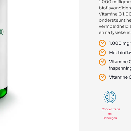
1.000 milligram
bioflavonoïde
Vitamine C 1.0
ondersteunt h
vermoeidheid e
en na fysieke i
1.000 mg 
Met biofl
Vitamine C
inspannin
Vitamine 
Concentratie
en
Geheugen