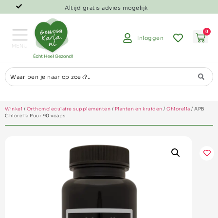
Altijd gratis advies mogelijk
0
Inloggen
Winkel
/
Orthomoleculaire supplementen
/
Planten en kruiden
/
Chlorella
/ APB
Chlorella Puur 90 vcaps