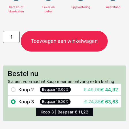
Hart en-of
Lever en
Spijsvertering
Weerstand
bloedvaten
detox
Toevoegen aan winkelwagen
Bestel nu
Sla een voorraad in! Koop meer en ontvang extra korting.
Koop 2
€
49,90
€
44,92
Bespaar 10.00%
Koop 3
€
74,85
€
63,63
Bespaar 15.00%
Koop 3 | Bespaar € 11,22