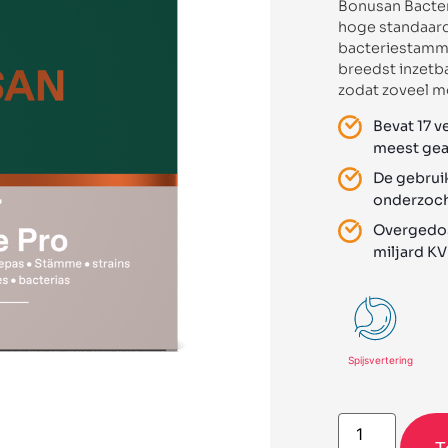
Bonusan Bacter
hoge standaard 
bacteriestamm
breedst inzetb
zodat zoveel m
Bevat 17 
meest gea
De gebrui
onderzoch
Overgedos
miljard K
Spijsvertering