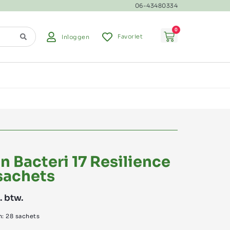
06-43480334
0
Favoriet
Inloggen
 Bacteri 17 Resilience
sachets
. btw.
n: 28 sachets