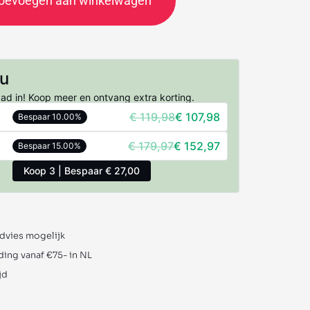
oevoegen aan winkelwagen
nu
aad in! Koop meer en ontvang extra korting.
€
119,98
€
107,98
Bespaar 10.00%
€
179,97
€
152,97
Bespaar 15.00%
Koop 3 | Bespaar € 27,00
advies mogelijk
ding vanaf €75- in NL
jd