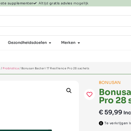
beste supplementen
Altijd
gratis advies
mogelijk
Gezondheidsdoelen
Merken
n
/
Probiotica
/ Bonusan Bacteri 17 Resilience Pro 28 sachets
BONUSAN
Bonusan
Pro 28 
€
59,99
Inc
Te verkrijgen i