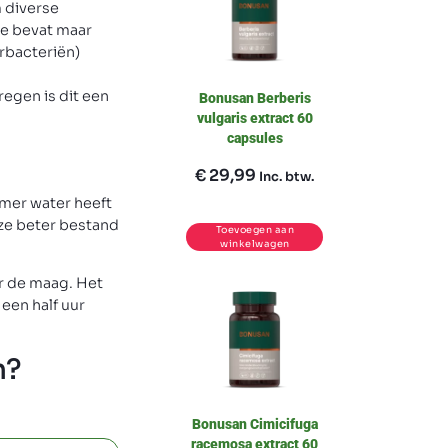
 diverse
ce bevat maar
urbacteriën)
egen is dit een
Bonusan Berberis
vulgaris extract 60
capsules
€
29,99
Inc. btw.
rmer water heeft
 ze beter bestand
Toevoegen aan
winkelwagen
or de maag. Het
een half uur
n?
Bonusan Cimicifuga
racemosa extract 60