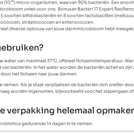
14
d (10
) micro-organismen, waarvan 90% bacteriën. Een enorm
microbioom uniek voor ons. Bonusan Bacteri 17 Expert Resilien
 5 soorten bifidobacteriën en 8 soorten lactobacillen (melkzu
iococcen, streptococcen en enterococcen.
t een heel diverse opbouw van jouw darmmicrobioom hebt meegekr
gebruiken?
auw water van maximaal 37°C, oftewel lichaamstemperatuur. Wa
van bacteriën. In het water worden de bacteriën actief en zijn
s door het lichaam naar jouw darmen.
 te nemen. Als je staat verplaatsen de bacteriën zich sneller do
maag worden ingenomen, bijvoorbeeld voor het slapengaan of 
de verpakking helemaal opmake
robiotica gedurende 14 dagen in te nemen.