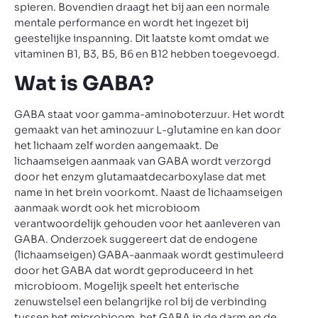
spieren. Bovendien draagt het bij aan een normale
mentale performance en wordt het ingezet bij
geestelijke inspanning. Dit laatste komt omdat we
vitaminen B1, B3, B5, B6 en B12 hebben toegevoegd.
Wat is GABA?
GABA staat voor gamma-aminoboterzuur. Het wordt
gemaakt van het aminozuur L-glutamine en kan door
het lichaam zelf worden aangemaakt. De
lichaamseigen aanmaak van GABA wordt verzorgd
door het enzym glutamaatdecarboxylase dat met
name in het brein voorkomt. Naast de lichaamseigen
aanmaak wordt ook het microbioom
verantwoordelijk gehouden voor het aanleveren van
GABA. Onderzoek suggereert dat de endogene
(lichaamseigen) GABA-aanmaak wordt gestimuleerd
door het GABA dat wordt geproduceerd in het
microbioom. Mogelijk speelt het enterische
zenuwstelsel een belangrijke rol bij de verbinding
tussen het microbioom, het GABA in de darm en de