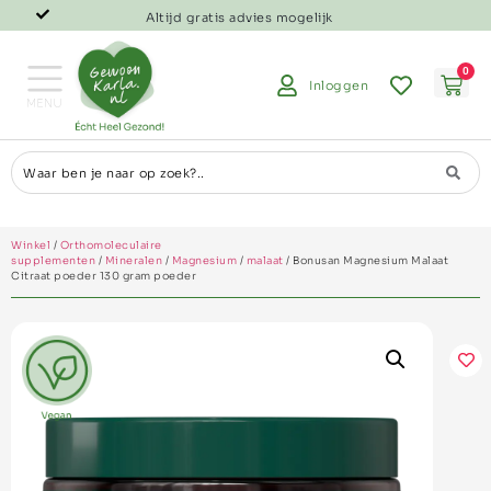
Altijd gratis advies mogelijk
0
Inloggen
Winkel
/
Orthomoleculaire
supplementen
/
Mineralen
/
Magnesium
/
malaat
/ Bonusan Magnesium Malaat
Citraat poeder 130 gram poeder