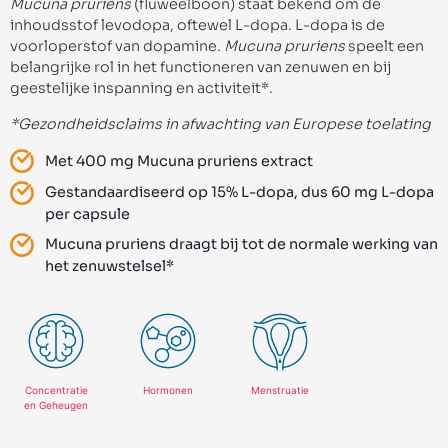
Mucuna pruriens
(fluweelboon) staat bekend om de
inhoudsstof levodopa, oftewel L-dopa. L-dopa is de
voorloperstof van dopamine.
Mucuna pruriens
speelt een
belangrijke rol in het functioneren van zenuwen en bij
geestelijke inspanning en activiteit*.
*Gezondheidsclaims in afwachting van Europese toelating
Met 400 mg Mucuna pruriens extract
Gestandaardiseerd op 15% L-dopa, dus 60 mg L-dopa
per capsule
Mucuna pruriens draagt bij tot de normale werking van
het zenuwstelsel*
Concentratie
Hormonen
Menstruatie
en Geheugen