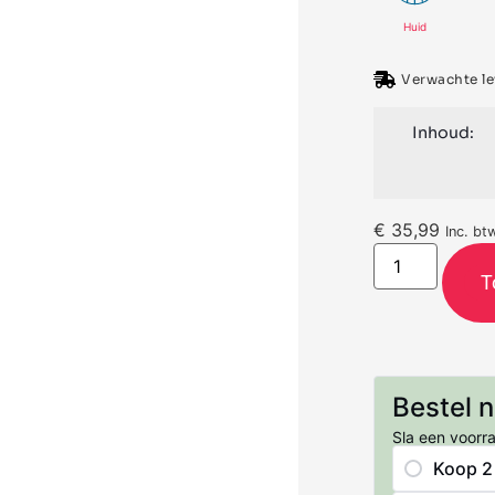
Huid
Verwachte lev
Inhoud:
€
35,99
Inc. bt
T
Bestel 
Sla een voorr
Koop 2