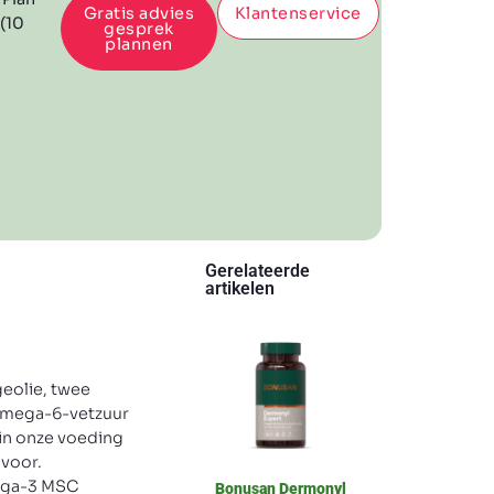
Gratis advies
Klantenservice
 (10
gesprek
plannen
Gerelateerde
artikelen
eolie, twee
 omega-6-vetzuur
in onze voeding
 voor.
mega-3 MSC
Bonusan Dermonyl