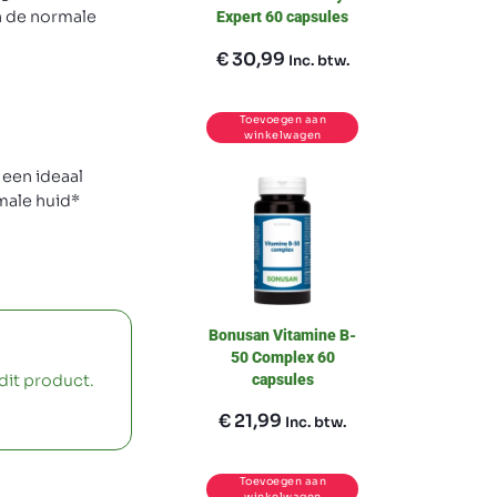
n de normale
Expert 60 capsules
€
30,99
Inc. btw.
Toevoegen aan
winkelwagen
 een ideaal
male huid*
Bonusan Vitamine B-
50 Complex 60
capsules
dit product.
€
21,99
Inc. btw.
Toevoegen aan
winkelwagen