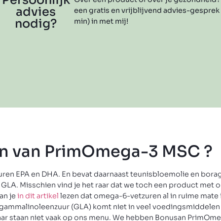
Persoonlijk
advies
een gratis en vrijblijvend advies-gesprek
nodig?
min) in met mij!
len van PrimOmega-3 MSC ?
ren EPA en DHA. En bevat daarnaast teunisbloemolie en borag
GLA. Misschien vind je het raar dat we toch een product met
an je
in dit artikel
lezen dat omega-6-vetzuren al in ruime mate 
r gammalinoleenzuur (GLA) komt niet in veel voedingsmiddelen
 maar staan niet vaak op ons menu. We hebben Bonusan PrimO