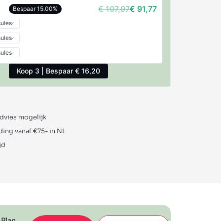
€
107,97
€
91,77
Bespaar 15.00%
Koop 3 | Bespaar € 16,20
advies mogelijk
ding vanaf €75- in NL
jd
 Plan