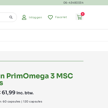
06-43480334
0
Favoriet
Inloggen
n PrimOmega 3 MSC
s
€
61,99
Inc. btw.
n: 60 capsules | 120 capsules