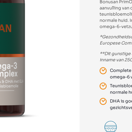
Bonusan PrimO
aanvulling van
teunisbloemoli
normale huid. In
omega-6-vetzuu
*Gezondheidscl
Europese Com
**Dit gunstige 
inname van 25
Complete 
omega-6 v
Teunisblo
normale h
DHA is go
gezichts