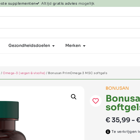
beste supplementen
Altijd
gratis advies
mogelijk
Gezondheidsdoelen
Merken
n
/
Omega-3 (vegan & visolie)
/ Bonusan PrimOmega 3 MSC softgels
BONUSAN
Bonusa
softgel
€
35,99
-
Te verkrijgen i