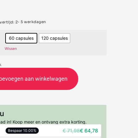
- 5 werkdagen
ertijd: 2
60 capsules
120 capsules
Wissen
w.
oevoegen aan winkelwagen
nu
aad in! Koop meer en ontvang extra korting.
€
71,98
€
64,78
Bespaar 10.00%