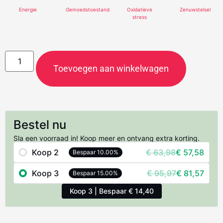
Energie
Gemoedstoestand
Oxidatieve
Zenuwstelsel
stress
Toevoegen aan winkelwagen
Bestel nu
Sla een voorraad in! Koop meer en ontvang extra korting.
Koop 2
€
63,98
€
57,58
Bespaar 10.00%
Koop 3
€
95,97
€
81,57
Bespaar 15.00%
Koop 3 | Bespaar € 14,40