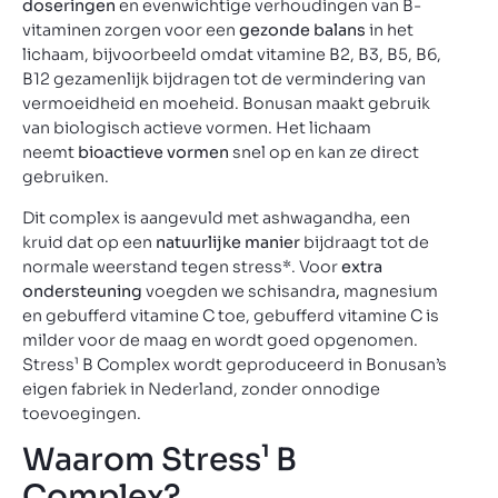
doseringen
en evenwichtige verhoudingen van B-
vitaminen zorgen voor een
gezonde balans
in het
lichaam, bijvoorbeeld omdat vitamine B2, B3, B5, B6,
B12 gezamenlijk bijdragen tot de vermindering van
vermoeidheid en moeheid. Bonusan maakt gebruik
van biologisch actieve vormen. Het lichaam
neemt
bioactieve vormen
snel op en kan ze direct
gebruiken.
Dit complex is aangevuld met ashwagandha, een
kruid dat op een
natuurlijke manier
bijdraagt tot de
normale weerstand tegen stress*. Voor
extra
ondersteuning
voegden we schisandra
,
magnesium
en gebufferd vitamine C toe, gebufferd vitamine C is
milder voor de maag en wordt goed opgenomen.
Stress¹ B Complex wordt geproduceerd in Bonusan’s
eigen fabriek in Nederland, zonder onnodige
toevoegingen.
Waarom Stress¹ B
Complex?