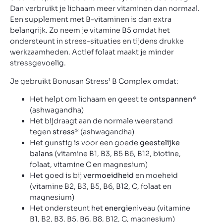
Dan verbruikt je lichaam meer vitaminen dan normaal.
Een supplement met B-vitaminen is dan extra
belangrijk. Zo neem je vitamine B5 omdat het
ondersteunt in stress-situaties en tijdens drukke
werkzaamheden. Actief folaat maakt je minder
stressgevoelig.
Je gebruikt Bonusan Stress¹ B Complex omdat:
Het helpt om lichaam en geest te
ontspannen
*
(ashwagandha)
Het bijdraagt aan de normale weerstand
tegen
stress
* (ashwagandha)
Het gunstig is voor een goede
geestelijke
balans
(vitamine B1, B3, B5 B6, B12, biotine,
folaat, vitamine C en magnesium)
Het goed is bij
vermoeidheid
en moeheid
(vitamine B2, B3, B5, B6, B12, C, folaat en
magnesium)
Het ondersteunt het
energie
niveau (vitamine
B1, B2, B3, B5, B6, B8, B12, C, magnesium)