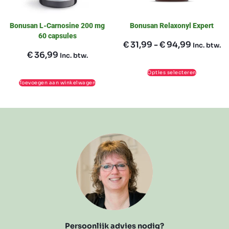
Bonusan L-Carnosine 200 mg
Bonusan Relaxonyl Expert
60 capsules
€
31,99
-
€
94,99
Inc. btw.
€
36,99
Inc. btw.
Opties selecteren
Toevoegen aan winkelwagen
Persoonlijk advies nodig?