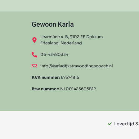
Gewoon Karla
Learmûne 4-B, 9102 EE Dokkum
Friesland, Nederland
06-43480334
info@karladijkstravoedingscoach.nl
KVK nummer:
67574815
Btw nummer:
NL001425605B12
Levertijd 