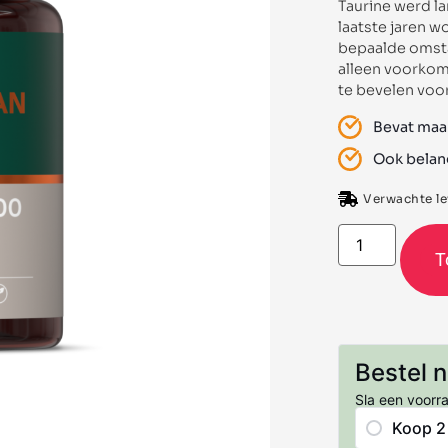
Taurine werd la
laatste jaren w
bepaalde omsta
alleen voorkomt
te bevelen voor
Bevat maar
Ook belang
Verwachte lev
T
Bestel 
Sla een voorr
Koop 2