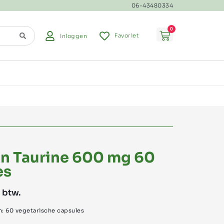
06-43480334
0
Favoriet
Inloggen
n Taurine 600 mg 60
es
. btw.
in: 60 vegetarische capsules