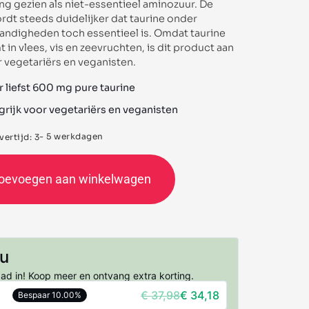
ng gezien als niet-essentieel aminozuur. De
ordt steeds duidelijker dat taurine onder
ndigheden toch essentieel is. Omdat taurine
 in vlees, vis en zeevruchten, is dit product aan
 vegetariërs en veganisten.
 liefst 600 mg pure taurine
rijk voor vegetariërs en veganisten
- 5 werkdagen
ertijd: 3
oevoegen aan winkelwagen
nu
aad in! Koop meer en ontvang extra korting.
€
37,98
€
34,18
Bespaar 10.00%