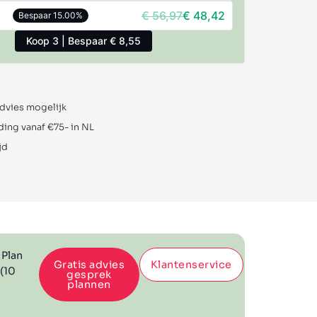
€
56,97
€
48,42
Bespaar 15.00%
Koop 3 | Bespaar € 8,55
advies mogelijk
ding vanaf €75- in NL
jd
 Plan
Gratis advies
Klantenservice
 (10
gesprek
plannen