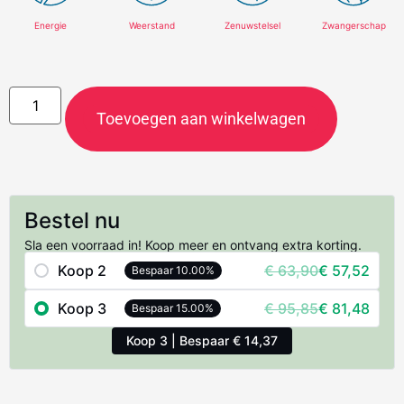
Energie
Weerstand
Zenuwstelsel
Zwangerschap
Toevoegen aan winkelwagen
Bestel nu
Sla een voorraad in! Koop meer en ontvang extra korting.
Koop 2
€
63,90
€
57,52
Bespaar 10.00%
Koop 3
€
95,85
€
81,48
Bespaar 15.00%
Koop 3 | Bespaar € 14,37