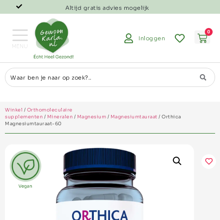
Altijd gratis advies mogelijk
0
Inloggen
Winkel
/
Orthomoleculaire
supplementen
/
Mineralen
/
Magnesium
/
Magnesiumtauraat
/ Orthica
Magnesiumtauraat-60