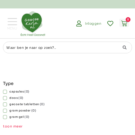
Altijd gratis advies mogelijk
0
Inloggen
Type
capsules
(
0
)
doos
(
0
)
gecoate tabletten
(
0
)
gram poeder
(
0
)
gram gel
(
0
)
toon meer