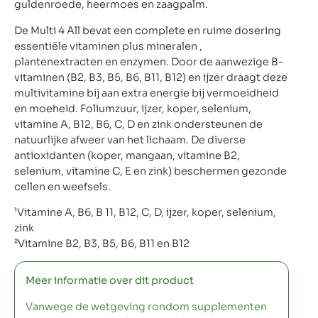
guldenroede, heermoes en zaagpalm.
De Multi 4 All bevat een complete en ruime dosering
essentiële vitaminen plus mineralen ,
plantenextracten en enzymen. Door de aanwezige B-
vitaminen (B2, B3, B5, B6, B11, B12) en ijzer draagt deze
multivitamine bij aan extra energie bij vermoeidheid
en moeheid. Foliumzuur, ijzer, koper, selenium,
vitamine A, B12, B6, C, D en zink ondersteunen de
natuurlijke afweer van het lichaam. De diverse
antioxidanten (koper, mangaan, vitamine B2,
selenium, vitamine C, E en zink) beschermen gezonde
cellen en weefsels.
¹Vitamine A, B6, B 11, B12, C, D, ijzer, koper, selenium,
zink
²Vitamine B2, B3, B5, B6, B11 en B12
Meer informatie over dit product
Vanwege de wetgeving rondom supplementen