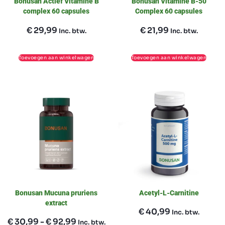
Bonusan Actief Vitamine B
Bonusan Vitamine B-50
complex 60 capsules
Complex 60 capsules
€
29,99
€
21,99
Inc. btw.
Inc. btw.
Toevoegen aan winkelwagen
Toevoegen aan winkelwagen
Bonusan Mucuna pruriens
Acetyl-L-Carnitine
extract
€
40,99
Inc. btw.
€
30,99
-
€
92,99
Inc. btw.